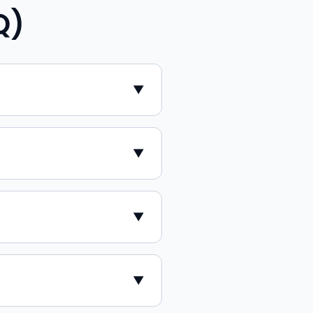
Q)
▼
▼
▼
▼