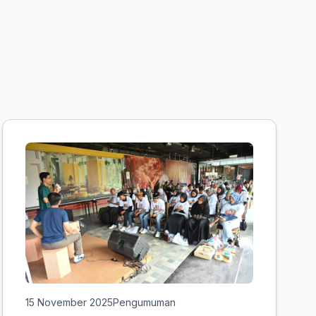
15 November 2025
Pengumuman