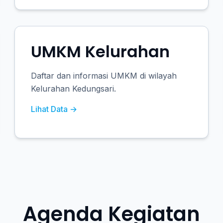
UMKM Kelurahan
Daftar dan informasi UMKM di wilayah
Kelurahan Kedungsari.
Lihat Data →
Agenda Kegiatan