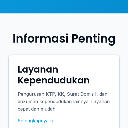
Informasi Penting
Layanan
Kependudukan
Pengurusan KTP, KK, Surat Domisili, dan
dokumen kependudukan lainnya. Layanan
cepat dan mudah.
Selengkapnya →