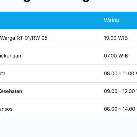
Waktu
Warga RT 01/RW 05
19.00 WIB
ingkungan
07.00 WIB
ita
08.00 - 11.00
Kesehatan
09.00 - 12.00
ansos
08.00 - 14.00