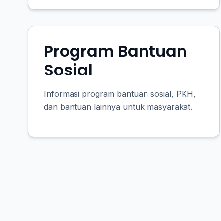
Program Bantuan
Sosial
Informasi program bantuan sosial, PKH,
dan bantuan lainnya untuk masyarakat.