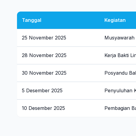
Tanggal
Kegiatan
25 November 2025
Musyawarah 
28 November 2025
Kerja Bakti L
30 November 2025
Posyandu Bal
5 Desember 2025
Penyuluhan 
10 Desember 2025
Pembagian B