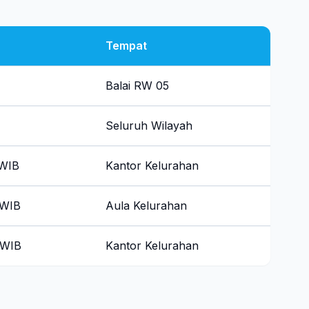
Tempat
Balai RW 05
Seluruh Wilayah
 WIB
Kantor Kelurahan
 WIB
Aula Kelurahan
 WIB
Kantor Kelurahan