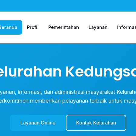
Beranda
Profil
Pemerintahan
Layanan
Informas
elurahan Kedungsa
ayanan, informasi, dan administrasi masyarakat Kelura
erkomitmen memberikan pelayanan terbaik untuk masy
Layanan Online
Kontak Kelurahan