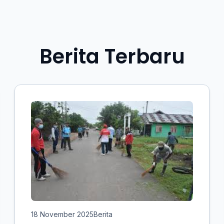
Berita Terbaru
18 November 2025
Berita