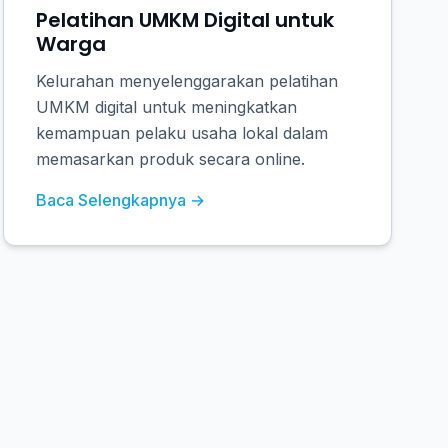
Pelatihan UMKM Digital untuk
Warga
Kelurahan menyelenggarakan pelatihan
UMKM digital untuk meningkatkan
kemampuan pelaku usaha lokal dalam
memasarkan produk secara online.
Baca Selengkapnya →